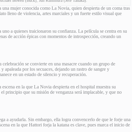
Michael Bowen (Buck), Jun Kunimura (Jefe Tanaka).
e a una mujer conocida como La Novia, quien despierta de un coma tras
to lleno de violencia, artes marciales y un fuerte estilo visual que
 uno a quienes traicionaron su confianza. La película se centra en su
cenas de acción épicas con momentos de introspección, creando un
a celebración se convierte en una masacre cuando un grupo de
y apaleada por los secuaces, dejando un rastro de sangre y
manece en un estado de silencio y recuperación.
escena en la que La Novia despierta en el hospital muestra su
e el principio que su misión de venganza será implacable, y que no
ega a ayudarla. Sin embargo, ella logra convencerlo de que le forje una
ena en la que Hattori forja la katana es clave, pues marca el inicio de