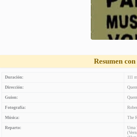
Resumen con 
Duración:
111 m
Dirección:
Quent
Guion:
Quent
Fotografía:
Rober
Música:
The 
Reparto:
Uma T
(Vern