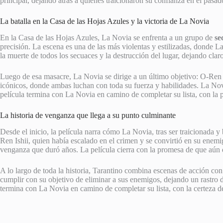
principal, dejando atrás a quienes traicionaron su confianza en el pasad
La batalla en la Casa de las Hojas Azules y la victoria de La Novia
En la Casa de las Hojas Azules, La Novia se enfrenta a un grupo de
se
precisión. La escena es una de las más violentas y estilizadas, donde 
la muerte de todos los secuaces y la destrucción del lugar, dejando cla
Luego de esa masacre, La Novia se dirige a un último objetivo: O-Ren I
icónicos, donde ambas luchan con toda su fuerza y habilidades. La Nov
película termina con La Novia en camino de completar su lista, con la 
La historia de venganza que llega a su punto culminante
Desde el inicio, la película narra cómo La Novia, tras ser traicionada y
Ren Ishii, quien había escalado en el crimen y se convirtió en su enemi
venganza que duró años. La película cierra con la promesa de que aún 
A lo largo de toda la historia, Tarantino combina escenas de acción con
cumplir con su objetivo de eliminar a sus enemigos, dejando un rastro
termina con La Novia en camino de completar su lista, con la certeza d