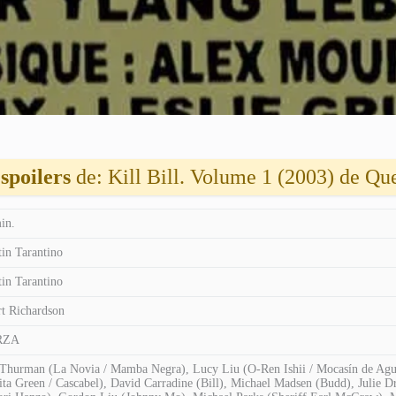
spoilers
de: Kill Bill. Volume 1 (2003) de Qu
in.
in Tarantino
in Tarantino
t Richardson
RZA
hurman (La Novia / Mamba Negra), Lucy Liu (O-Ren Ishii / Mocasín de Agua),
ita Green / Cascabel), David Carradine (Bill), Michael Madsen (Budd), Julie 