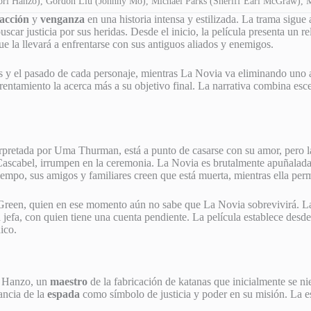
ori Hanzo), Gordon Liu (Johnny Mo), Michael Parks (Sheriff Earl McGraw), 
acción
y
venganza
en una historia intensa y estilizada. La trama sigu
ar justicia por sus heridas. Desde el inicio, la película presenta un rela
ue la llevará a enfrentarse con sus antiguos aliados y enemigos.
os y el pasado de cada personaje, mientras La Novia va eliminando uno a
rentamiento la acerca más a su objetivo final. La narrativa combina es
rpretada por Uma Thurman, está a punto de casarse con su amor, pero l
Cascabel, irrumpen en la ceremonia. La Novia es brutalmente apuñalada 
empo, sus amigos y familiares creen que está muerta, mientras ella per
Green, quien en ese momento aún no sabe que La Novia sobrevivirá. La 
 jefa, con quien tiene una cuenta pendiente. La película establece desd
ico.
i Hanzo, un
maestro
de la fabricación de katanas que inicialmente se ni
ancia de la
espada
como símbolo de justicia y poder en su misión. La esc