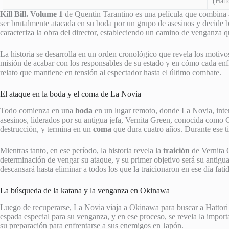
(Hatt
Kill Bill. Volume 1
de Quentin Tarantino es una película que combina
ser brutalmente atacada en su boda por un grupo de asesinos y decide busc
caracteriza la obra del director, estableciendo un camino de venganza q
La historia se desarrolla en un orden cronológico que revela los motiv
misión de acabar con los responsables de su estado y en cómo cada enf
relato que mantiene en tensión al espectador hasta el último combate.
El ataque en la boda y el coma de La Novia
Todo comienza en una
boda
en un lugar remoto, donde La Novia, inte
asesinos, liderados por su antigua jefa, Vernita Green, conocida como 
destrucción, y termina en un
coma
que dura cuatro años. Durante ese ti
Mientras tanto, en ese período, la historia revela la
traición
de Vernita 
determinación de vengar su ataque, y su primer objetivo será su antigua
descansará hasta eliminar a todos los que la traicionaron en ese día fatíd
La búsqueda de la katana y la venganza en Okinawa
Luego de recuperarse, La Novia viaja a Okinawa para buscar a Hattor
espada especial para su venganza, y en ese proceso, se revela la import
su preparación para enfrentarse a sus enemigos en Japón.