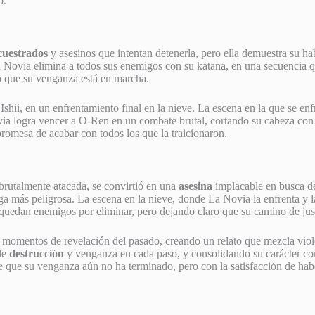
o.
cuestrados
y asesinos que intentan detenerla, pero ella demuestra su h
La Novia elimina a todos sus enemigos con su katana, en una secuencia q
ro que su venganza está en marcha.
shii, en un enfrentamiento final en la nieve. La escena en la que se e
ia logra vencer a O-Ren en un combate brutal, cortando su cabeza con 
promesa de acabar con todos los que la traicionaron.
 brutalmente atacada, se convirtió en una
asesina
implacable en busca de 
ga más peligrosa. La escena en la nieve, donde La Novia la enfrenta y l
quedan enemigos por eliminar, pero dejando claro que su camino de just
 momentos de revelación del pasado, creando un relato que mezcla violen
 de
destrucción
y venganza en cada paso, y consolidando su carácter com
e que su venganza aún no ha terminado, pero con la satisfacción de hab