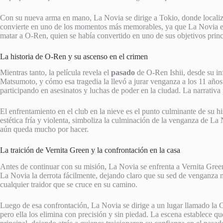
Con su nueva arma en mano, La Novia se dirige a Tokio, donde localiz
convierte en uno de los momentos más memorables, ya que La Novia eli
matar a O-Ren, quien se había convertido en uno de sus objetivos princ
La historia de O-Ren y su ascenso en el crimen
Mientras tanto, la película revela el
pasado
de O-Ren Ishii, desde su in
Matsumoto, y cómo esa tragedia la llevó a jurar venganza a los 11 años.
participando en asesinatos y luchas de poder en la ciudad. La narrativ
El enfrentamiento en el club en la nieve es el punto culminante de su h
estética fría y violenta, simboliza la culminación de la venganza de L
aún queda mucho por hacer.
La traición de Vernita Green y la confrontación en la casa
Antes de continuar con su misión, La Novia se enfrenta a Vernita Gre
La Novia la derrota fácilmente, dejando claro que su sed de venganza 
cualquier traidor que se cruce en su camino.
Luego de esa confrontación, La Novia se dirige a un lugar llamado la C
pero ella los elimina con precisión y sin piedad. La escena establece q