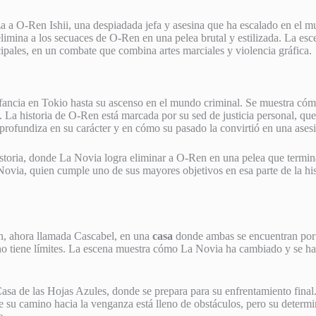
a a O-Ren Ishii, una despiadada jefa y asesina que ha escalado en el 
mina a los secuaces de O-Ren en una pelea brutal y estilizada. La esc
ipales, en un combate que combina artes marciales y violencia gráfica.
fancia en Tokio hasta su ascenso en el mundo criminal. Se muestra cómo
 La historia de O-Ren está marcada por su sed de justicia personal, que
a profundiza en su carácter y en cómo su pasado la convirtió en una ase
istoria, donde La Novia logra eliminar a O-Ren en una pelea que termina
a Novia, quien cumple uno de sus mayores objetivos en esa parte de la h
en, ahora llamada Cascabel, en una
casa
donde ambas se encuentran por c
no tiene límites. La escena muestra cómo La Novia ha cambiado y se ha 
asa de las Hojas Azules, donde se prepara para su enfrentamiento final.
ue su camino hacia la venganza está lleno de obstáculos, pero su determ