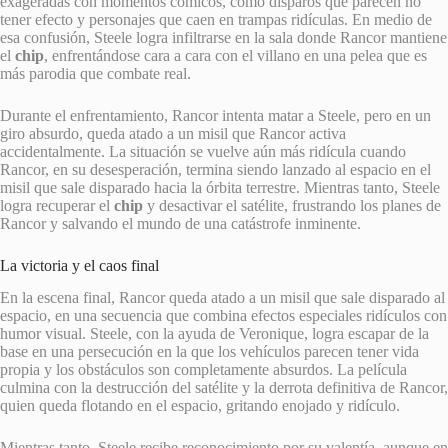
exageradas con momentos cómicos, como disparos que parecen no
tener efecto y personajes que caen en trampas ridículas. En medio de
esa confusión, Steele logra infiltrarse en la sala donde Rancor mantiene
el
chip
, enfrentándose cara a cara con el villano en una pelea que es
más parodia que combate real.
Durante el enfrentamiento, Rancor intenta matar a Steele, pero en un
giro absurdo, queda atado a un misil que Rancor activa
accidentalmente. La situación se vuelve aún más ridícula cuando
Rancor, en su desesperación, termina siendo lanzado al espacio en el
misil que sale disparado hacia la órbita terrestre. Mientras tanto, Steele
logra recuperar el
chip
y desactivar el satélite, frustrando los planes de
Rancor y salvando el mundo de una catástrofe inminente.
La victoria y el caos final
En la escena final, Rancor queda atado a un misil que sale disparado al
espacio, en una secuencia que combina efectos especiales ridículos con
humor visual. Steele, con la ayuda de Veronique, logra escapar de la
base en una persecución en la que los vehículos parecen tener vida
propia y los obstáculos son completamente absurdos. La película
culmina con la destrucción del satélite y la derrota definitiva de Rancor,
quien queda flotando en el espacio, gritando enojado y ridículo.
Mientras tanto, Steele recibe reconocimiento por su valentía, aunque en