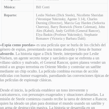
Música:
Bill Conti
Reparto:
Leslie Nielsen (Dick Steele), Nicollette Sheridan
(Veronique Yukrinsky, Agente 3.14), Charles
Durning (Director), Marcia Gay Harden (Señorita
Cheevus), Barry Bostwick (Norm Coleman), John
Ales (Kabul), Andy Griffith (General Rancor),
Elya Baskin (Profesor Yukrinsky), Stephanie
Romanov (Victoria y Barbara Dahl).
«Espía como puedas»
es una película que se burla de los clichés del
género de espías, presentando una trama absurda y llena de humor
absurdo
. La historia sigue a Dick Steele, interpretado por Leslie
Nielsen, un agente secreto torpe y sarcástico que se enfrenta a un
villano sádico y malvado, el General Rancor, quien planea vender un
misil a un grupo terrorista en Oriente Medio y controlar un satélite
mediante un chip oculto. La película combina escenas de acción
ridículas con humor exagerado, parodiando las convenciones típicas de
las películas de espionaje clásicas.
Desde el inicio, la película establece un tono irreverente y
caricaturesco, con personajes exagerados y situaciones absurdas. La
misión de Steele comienza cuando recibe la tarea de detener a Rancor,
quien ha ideado un plan para dominar el mundo usando un satélite y
un arma de destrucción masiva. La historia se desarrolla en un