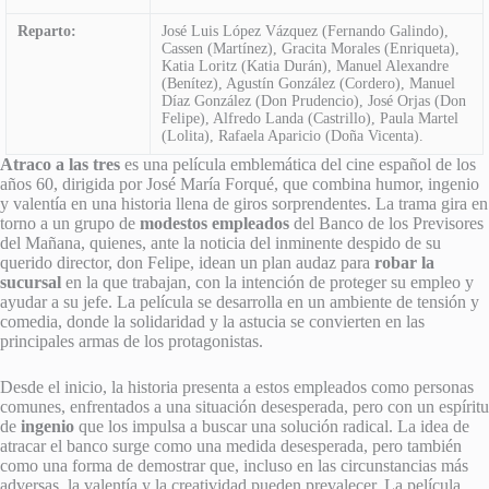
Reparto:
José Luis López Vázquez (Fernando Galindo),
Cassen (Martínez), Gracita Morales (Enriqueta),
Katia Loritz (Katia Durán), Manuel Alexandre
(Benítez), Agustín González (Cordero), Manuel
Díaz González (Don Prudencio), José Orjas (Don
Felipe), Alfredo Landa (Castrillo), Paula Martel
(Lolita), Rafaela Aparicio (Doña Vicenta).
Atraco a las tres
es una película emblemática del cine español de los
años 60, dirigida por José María Forqué, que combina humor, ingenio
y valentía en una historia llena de giros sorprendentes. La trama gira en
torno a un grupo de
modestos empleados
del Banco de los Previsores
del Mañana, quienes, ante la noticia del inminente despido de su
querido director, don Felipe, idean un plan audaz para
robar la
sucursal
en la que trabajan, con la intención de proteger su empleo y
ayudar a su jefe. La película se desarrolla en un ambiente de tensión y
comedia, donde la solidaridad y la astucia se convierten en las
principales armas de los protagonistas.
Desde el inicio, la historia presenta a estos empleados como personas
comunes, enfrentados a una situación desesperada, pero con un espíritu
de
ingenio
que los impulsa a buscar una solución radical. La idea de
atracar el banco surge como una medida desesperada, pero también
como una forma de demostrar que, incluso en las circunstancias más
adversas, la valentía y la creatividad pueden prevalecer. La película