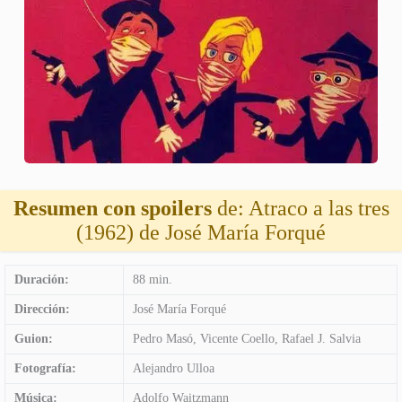
Resumen con spoilers
de: Atraco a las tres
(1962) de José María Forqué
Duración:
88 min.
Dirección:
José María Forqué
Guion:
Pedro Masó, Vicente Coello, Rafael J. Salvia
Fotografía:
Alejandro Ulloa
Música:
Adolfo Waitzmann