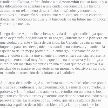
estudiar en Calcuta, enfrentándose a la
desconexión
con su familia y a
las dificultades de adaptarse a una ciudad desconocida. La historia
avanza en un relato lleno de sacrificios, obstáculos y momentos
emotivos que marcarán su crecimiento y su carácter, en un escenario
donde las tradiciones hindúes y la búsqueda de un futuro mejor chocan
y se complementan.
Luego de que Apu recibe la beca, su vida da un giro radical, ya que
debe dejar atrás la seguridad de su hogar y enfrentarse a la
pobreza
en
una ciudad vibrante y llena de desafíos. En Calcuta, trabaja en una
imprenta para sostenerse, mientras estudia con esfuerzo y mantiene la
esperanza de un mejor porvenir. Sin embargo, la separación de su
madre, quien enferma gravemente y muere en su ausencia, representa
un golpe emocional muy fuerte, que lo llena de tristeza y lo obliga a
cumplir con los
ritos
funerarios en una ciudad que no es la suya. La
pérdida de su madre se convierte en un momento decisivo en su vida,
marcando su transición de la infancia a la adultez.
A lo largo de la película, Apu enfrenta múltiples obstáculos que ponen
a prueba su
resiliencia
y su determinación. La muerte de su madre, la
pobreza, y la dificultad de mantener sus estudios en un entorno hostil,
generan conflictos internos y externos que debe superar con esfuerzo y
perseverancia. La relación con su padre, que en sus últimos días se
muestra orgulloso de su hijo, también refleja la importancia de los