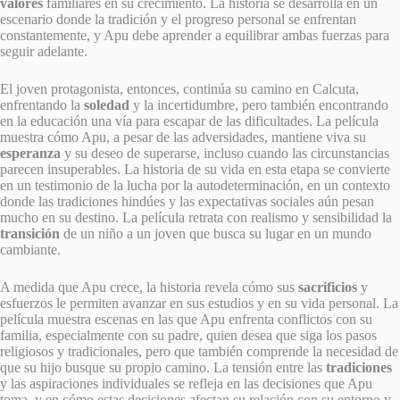
valores
familiares en su crecimiento. La historia se desarrolla en un
escenario donde la tradición y el progreso personal se enfrentan
constantemente, y Apu debe aprender a equilibrar ambas fuerzas para
seguir adelante.
El joven protagonista, entonces, continúa su camino en Calcuta,
enfrentando la
soledad
y la incertidumbre, pero también encontrando
en la educación una vía para escapar de las dificultades. La película
muestra cómo Apu, a pesar de las adversidades, mantiene viva su
esperanza
y su deseo de superarse, incluso cuando las circunstancias
parecen insuperables. La historia de su vida en esta etapa se convierte
en un testimonio de la lucha por la autodeterminación, en un contexto
donde las tradiciones hindúes y las expectativas sociales aún pesan
mucho en su destino. La película retrata con realismo y sensibilidad la
transición
de un niño a un joven que busca su lugar en un mundo
cambiante.
A medida que Apu crece, la historia revela cómo sus
sacrificios
y
esfuerzos le permiten avanzar en sus estudios y en su vida personal. La
película muestra escenas en las que Apu enfrenta conflictos con su
familia, especialmente con su padre, quien desea que siga los pasos
religiosos y tradicionales, pero que también comprende la necesidad de
que su hijo busque su propio camino. La tensión entre las
tradiciones
y las aspiraciones individuales se refleja en las decisiones que Apu
toma, y en cómo estas decisiones afectan su relación con su entorno y