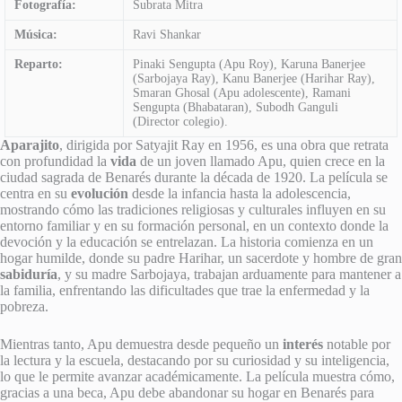
Fotografía:
Subrata Mitra
Música:
Ravi Shankar
Reparto:
Pinaki Sengupta (Apu Roy), Karuna Banerjee
(Sarbojaya Ray), Kanu Banerjee (Harihar Ray),
Smaran Ghosal (Apu adolescente), Ramani
Sengupta (Bhabataran), Subodh Ganguli
(Director colegio).
Aparajito
, dirigida por Satyajit Ray en 1956, es una obra que retrata
con profundidad la
vida
de un joven llamado Apu, quien crece en la
ciudad sagrada de Benarés durante la década de 1920. La película se
centra en su
evolución
desde la infancia hasta la adolescencia,
mostrando cómo las tradiciones religiosas y culturales influyen en su
entorno familiar y en su formación personal, en un contexto donde la
devoción y la educación se entrelazan. La historia comienza en un
hogar humilde, donde su padre Harihar, un sacerdote y hombre de gran
sabiduría
, y su madre Sarbojaya, trabajan arduamente para mantener a
la familia, enfrentando las dificultades que trae la enfermedad y la
pobreza.
Mientras tanto, Apu demuestra desde pequeño un
interés
notable por
la lectura y la escuela, destacando por su curiosidad y su inteligencia,
lo que le permite avanzar académicamente. La película muestra cómo,
gracias a una beca, Apu debe abandonar su hogar en Benarés para