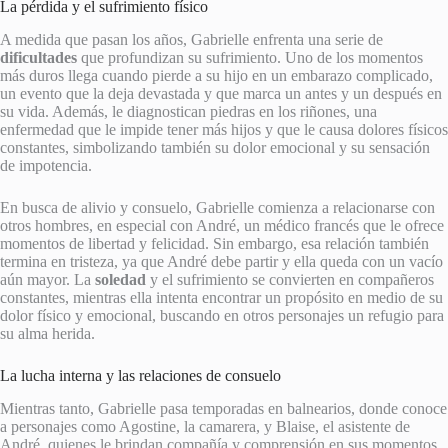
La pérdida y el sufrimiento físico
A medida que pasan los años, Gabrielle enfrenta una serie de
dificultades
que profundizan su sufrimiento. Uno de los momentos
más duros llega cuando pierde a su hijo en un embarazo complicado,
un evento que la deja devastada y que marca un antes y un después en
su vida. Además, le diagnostican piedras en los riñones, una
enfermedad que le impide tener más hijos y que le causa dolores físicos
constantes, simbolizando también su dolor emocional y su sensación
de impotencia.
En busca de alivio y consuelo, Gabrielle comienza a relacionarse con
otros hombres, en especial con André, un médico francés que le ofrece
momentos de libertad y felicidad. Sin embargo, esa relación también
termina en tristeza, ya que André debe partir y ella queda con un vacío
aún mayor. La
soledad
y el sufrimiento se convierten en compañeros
constantes, mientras ella intenta encontrar un propósito en medio de su
dolor físico y emocional, buscando en otros personajes un refugio para
su alma herida.
La lucha interna y las relaciones de consuelo
Mientras tanto, Gabrielle pasa temporadas en balnearios, donde conoce
a personajes como Agostine, la camarera, y Blaise, el asistente de
André, quienes le brindan compañía y comprensión en sus momentos