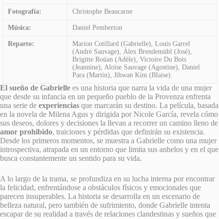
Fotografía:
Christophe Beaucarne
Música:
Daniel Pemberton
Reparto:
Marion Cotillard (Gabrielle), Louis Garrel
(André Sauvage), Àlex Brendemühl (José),
Brigitte Roüan (Adèle), Victoire Du Bois
(Jeannine), Aloïse Sauvage (Agostine), Daniel
Para (Martin), Jihwan Kim (Blaise).
El sueño de Gabrielle
es una historia que narra la vida de una mujer
que desde su infancia en un pequeño pueblo de la Provenza enfrenta
una serie de
experiencias
que marcarán su destino. La película, basada
en la novela de Milena Agus y dirigida por Nicole García, revela cómo
sus deseos, dolores y decisiones la llevan a recorrer un camino lleno de
amor prohibido
, traiciones y pérdidas que definirán su existencia.
Desde los primeros momentos, se muestra a Gabrielle como una mujer
introspectiva, atrapada en un entorno que limita sus anhelos y en el que
busca constantemente un sentido para su vida.
A lo largo de la trama, se profundiza en su lucha interna por encontrar
la felicidad, enfrentándose a obstáculos físicos y emocionales que
parecen insuperables. La historia se desarrolla en un escenario de
belleza natural, pero también de sufrimiento, donde Gabrielle intenta
escapar de su realidad a través de relaciones clandestinas y sueños que