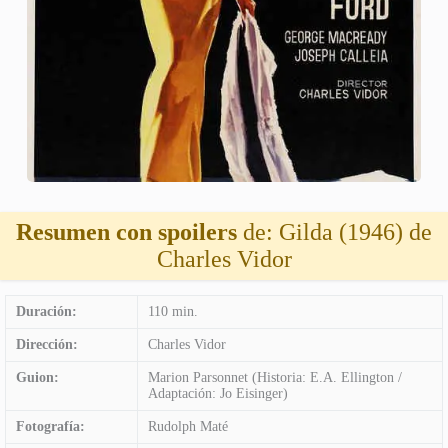
Resumen con spoilers
de: Gilda (1946) de
Charles Vidor
Duración:
110 min.
Dirección:
Charles Vidor
Guion:
Marion Parsonnet (Historia: E.A. Ellington /
Adaptación: Jo Eisinger)
Fotografía:
Rudolph Maté