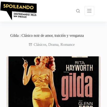
Saltar
al
contenido
Gilda : Clásico noir de amor, traición y venganza
Clásicos
,
Drama
,
Romance