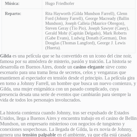
Música:
Hugo Friedhofer
Reparto:
Rita Hayworth (Gilda Mundson Farrell), Glenn
Ford (Johnny Farrell), George Macready (Ballin
Mundson), Joseph Calleia (Maurice Obregon),
Steven Geray (Tío Pio), Joseph Sawyer (Casey),
Gerald Mohr (Capitán Delgado), Mark Roberts
(Gabe Evans), Ludwig Donath (German), Don
Douglas (Thomas Langford), George J. Lewis
(Huerta).
Gilda
es una película que se ha convertido en un icono del cine noir,
famosa por su atmósfera de misterio, pasión y traición. La historia se
desarrolla en Buenos Aires, donde un
casino elegante
sirve como
escenario para una trama llena de secretos, celos y venganzas que
mantienen al espectador en tensión desde el principio. La película gira
en torno a Johnny Farrell, un hombre que busca un nuevo comienzo, y
Gilda, una mujer enigmática con un pasado complicado, cuya
presencia desata una serie de eventos que cambiarán para siempre la
vida de todos los personajes involucrados.
La historia comienza cuando Johnny, tras ser expulsado de Estados
Unidos, llega a Buenos Aires y encuentra trabajo en el casino de Bellin
Mundson, un empresario misterioso con negocios de tungsteno y
conexiones sospechosas. La llegada de Gilda, la ex novia de Johnny,
genera una
tensión palpable
en el ambiente, ya que ella está casada