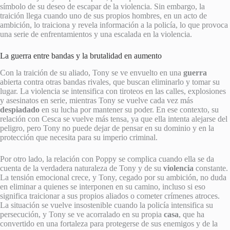
símbolo de su deseo de escapar de la violencia. Sin embargo, la
traición llega cuando uno de sus propios hombres, en un acto de
ambición, lo traiciona y revela información a la policía, lo que provoca
una serie de enfrentamientos y una escalada en la violencia.
La guerra entre bandas y la brutalidad en aumento
Con la traición de su aliado, Tony se ve envuelto en una
guerra
abierta contra otras bandas rivales, que buscan eliminarlo y tomar su
lugar. La violencia se intensifica con tiroteos en las calles, explosiones
y asesinatos en serie, mientras Tony se vuelve cada vez más
despiadado
en su lucha por mantener su poder. En ese contexto, su
relación con Cesca se vuelve más tensa, ya que ella intenta alejarse del
peligro, pero Tony no puede dejar de pensar en su dominio y en la
protección que necesita para su imperio criminal.
Por otro lado, la relación con Poppy se complica cuando ella se da
cuenta de la verdadera naturaleza de Tony y de su
violencia
constante.
La tensión emocional crece, y Tony, cegado por su ambición, no duda
en eliminar a quienes se interponen en su camino, incluso si eso
significa traicionar a sus propios aliados o cometer crímenes atroces.
La situación se vuelve insostenible cuando la policía intensifica su
persecución, y Tony se ve acorralado en su propia
casa
, que ha
convertido en una fortaleza para protegerse de sus enemigos y de la