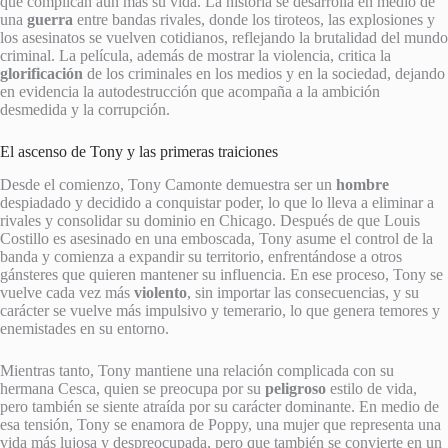
que complican aún más su vida. La historia se desarrolla en medio de
una
guerra
entre bandas rivales, donde los tiroteos, las explosiones y
los asesinatos se vuelven cotidianos, reflejando la brutalidad del mundo
criminal. La película, además de mostrar la violencia, critica la
glorificación
de los criminales en los medios y en la sociedad, dejando
en evidencia la autodestrucción que acompaña a la ambición
desmedida y la corrupción.
El ascenso de Tony y las primeras traiciones
Desde el comienzo, Tony Camonte demuestra ser un
hombre
despiadado y decidido a conquistar poder, lo que lo lleva a eliminar a
rivales y consolidar su dominio en Chicago. Después de que Louis
Costillo es asesinado en una emboscada, Tony asume el control de la
banda y comienza a expandir su territorio, enfrentándose a otros
gánsteres que quieren mantener su influencia. En ese proceso, Tony se
vuelve cada vez más
violento
, sin importar las consecuencias, y su
carácter se vuelve más impulsivo y temerario, lo que genera temores y
enemistades en su entorno.
Mientras tanto, Tony mantiene una relación complicada con su
hermana Cesca, quien se preocupa por su
peligroso
estilo de vida,
pero también se siente atraída por su carácter dominante. En medio de
esa tensión, Tony se enamora de Poppy, una mujer que representa una
vida más lujosa y despreocupada, pero que también se convierte en un