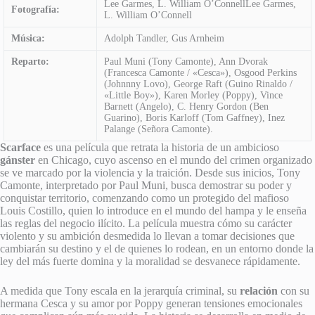
Lee Garmes, L. William O’ConnellLee Garmes,
Fotografía:
L. William O’Connell
Música:
Adolph Tandler, Gus Arnheim
Reparto:
Paul Muni (Tony Camonte), Ann Dvorak
(Francesca Camonte / «Cesca»), Osgood Perkins
(Johnnny Lovo), George Raft (Guino Rinaldo /
«Little Boy»), Karen Morley (Poppy), Vince
Barnett (Angelo), C. Henry Gordon (Ben
Guarino), Boris Karloff (Tom Gaffney), Inez
Palange (Señora Camonte).
Scarface
es una película que retrata la historia de un ambicioso
gánster
en Chicago, cuyo ascenso en el mundo del crimen organizado
se ve marcado por la violencia y la traición. Desde sus inicios, Tony
Camonte, interpretado por Paul Muni, busca demostrar su poder y
conquistar territorio, comenzando como un protegido del mafioso
Louis Costillo, quien lo introduce en el mundo del hampa y le enseña
las reglas del negocio ilícito. La película muestra cómo su carácter
violento y su ambición desmedida lo llevan a tomar decisiones que
cambiarán su destino y el de quienes lo rodean, en un entorno donde la
ley del más fuerte domina y la moralidad se desvanece rápidamente.
A medida que Tony escala en la jerarquía criminal, su
relación
con su
hermana Cesca y su amor por Poppy generan tensiones emocionales