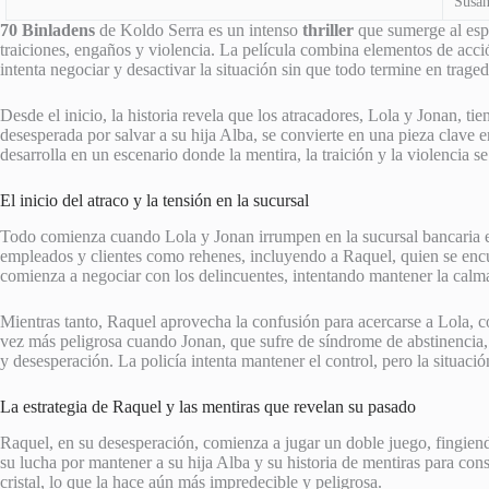
Susan
70 Binladens
de Koldo Serra es un intenso
thriller
que sumerge al espe
traiciones, engaños y violencia. La película combina elementos de acci
intenta negociar y desactivar la situación sin que todo termine en traged
Desde el inicio, la historia revela que los atracadores, Lola y Jonan, t
desesperada por salvar a su hija Alba, se convierte en una pieza clave e
desarrolla en un escenario donde la mentira, la traición y la violencia s
El inicio del atraco y la tensión en la sucursal
Todo comienza cuando Lola y Jonan irrumpen en la sucursal bancaria en
empleados y clientes como rehenes, incluyendo a Raquel, quien se encue
comienza a negociar con los delincuentes, intentando mantener la calm
Mientras tanto, Raquel aprovecha la confusión para acercarse a Lola, c
vez más peligrosa cuando Jonan, que sufre de síndrome de abstinencia, e
y desesperación. La policía intenta mantener el control, pero la situaci
La estrategia de Raquel y las mentiras que revelan su pasado
Raquel, en su desesperación, comienza a jugar un doble juego, fingiend
su lucha por mantener a su hija Alba y su historia de mentiras para co
cristal, lo que la hace aún más impredecible y peligrosa.