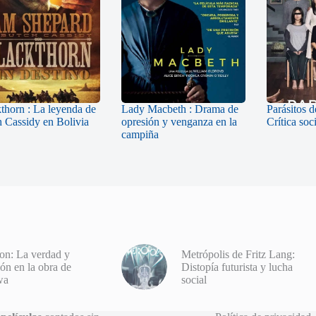
thorn : La leyenda de
Lady Macbeth : Drama de
Parásitos 
 Cassidy en Bolivia
opresión y venganza en la
Crítica soc
campiña
n: La verdad y
Metrópolis de Fritz Lang:
ón en la obra de
Distopía futurista y lucha
wa
social