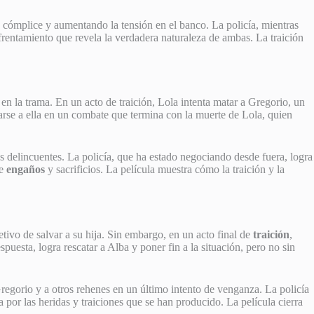
 cómplice y aumentando la tensión en el banco. La policía, mientras
nfrentamiento que revela la verdadera naturaleza de ambas. La traición
en la trama. En un acto de traición, Lola intenta matar a Gregorio, un
arse a ella en un combate que termina con la muerte de Lola, quien
 delincuentes. La policía, que ha estado negociando desde fuera, logra
de
engaños
y sacrificios. La película muestra cómo la traición y la
ivo de salvar a su hija. Sin embargo, en un acto final de
traición
,
uesta, logra rescatar a Alba y poner fin a la situación, pero no sin
Gregorio y a otros rehenes en un último intento de venganza. La policía
 por las heridas y traiciones que se han producido. La película cierra