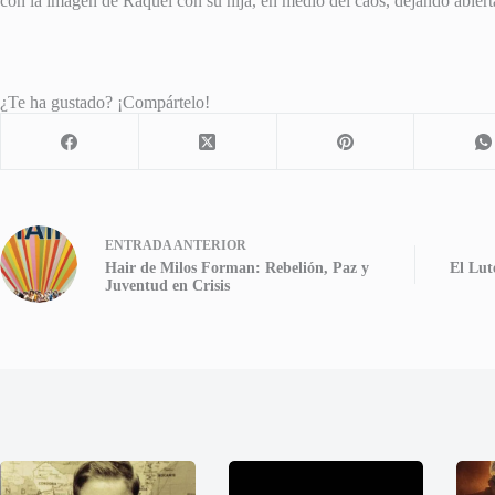
con la imagen de Raquel con su hija, en medio del caos, dejando abiert
¿Te ha gustado? ¡Compártelo!
ENTRADA
ANTERIOR
Hair de Milos Forman: Rebelión, Paz y
El Lut
Juventud en Crisis