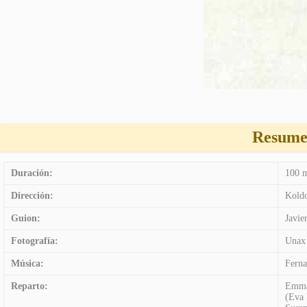
Resumen
Duración:
100 m
Dirección:
Koldo
Guion:
Javie
Fotografía:
Unax
Música:
Ferna
Reparto:
Emma 
(Eva 