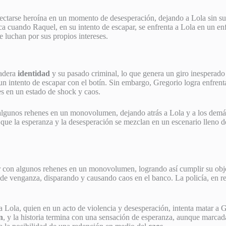
yectarse heroína en un momento de desesperación, dejando a Lola sin su
lica cuando Raquel, en su intento de escapar, se enfrenta a Lola en un e
e luchan por sus propios intereses.
dadera
identidad
y su pasado criminal, lo que genera un giro inesperado 
n intento de escapar con el botín. Sin embargo, Gregorio logra enfrent
es en un estado de shock y caos.
algunos rehenes en un monovolumen, dejando atrás a Lola y a los demás
l que la esperanza y la desesperación se mezclan en un escenario lleno 
 con algunos rehenes en un monovolumen, logrando así cumplir su objet
de venganza, disparando y causando caos en el banco. La policía, en resp
 a Lola, quien en un acto de violencia y desesperación, intenta matar a 
n
, y la historia termina con una sensación de esperanza, aunque marcada