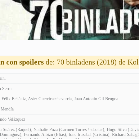
 con spoilers
de: 70 binladens (2018) de Kol
in.
 Serra
r Félix Echániz, Asier Guerricaechevarría, Juan Antonio Gil Bengoa
 Mendía
ndo Velázquez
Suárez (Raquel), Nathalie Poza (Carmen Torres / «Lola»), Hugo Silva (David
Domínguez), Fernando Albizu (Elías), Ione Irazabal (Cristina), Richard Saha