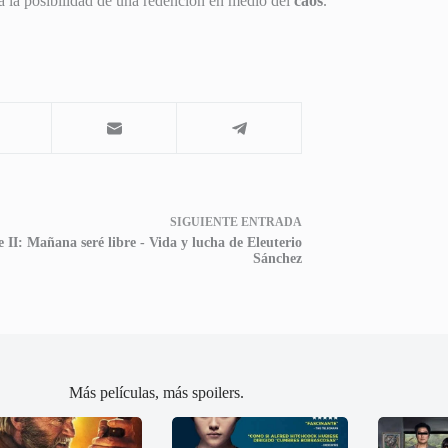
a la posibilidad de una redención en medio del
caos
.
SIGUIENTE
ENTRADA
e II: Mañana seré libre - Vida y lucha de Eleuterio
Sánchez
Más películas, más spoilers.