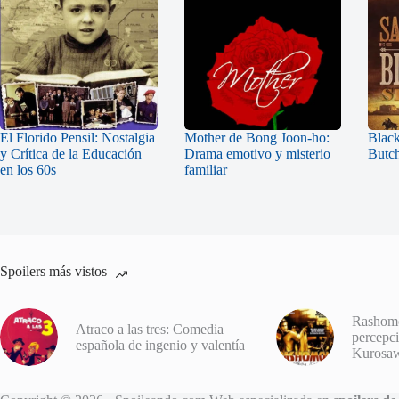
El Florido Pensil: Nostalgia
Mother de Bong Joon-ho:
Black
y Crítica de la Educación
Drama emotivo y misterio
Butch
en los 60s
familiar
Spoilers más vistos
Rashomo
Atraco a las tres: Comedia
percepci
española de ingenio y valentía
Kurosa