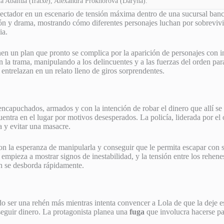
a Abaitua (Iratxe), Alexandra Prokhorova (Daryna).
ctador en un escenario de tensión máxima dentro de una sucursal banca
ón y drama, mostrando cómo diferentes personajes luchan por sobrevivir 
ia.
ienen un plan que pronto se complica por la aparición de personajes con 
n la trama, manipulando a los delincuentes y a las fuerzas del orden para
e entrelazan en un relato lleno de giros sorprendentes.
capuchados, armados y con la intención de robar el dinero que allí se
ntra en el lugar por motivos desesperados. La policía, liderada por el 
a y evitar una masacre.
on la esperanza de manipularla y conseguir que le permita escapar con s
mpieza a mostrar signos de inestabilidad, y la tensión entre los rehenes
ón se desborda rápidamente.
o ser una rehén más mientras intenta convencer a Lola de que la deje es
nseguir dinero. La protagonista planea una
fuga
que involucra hacerse pas