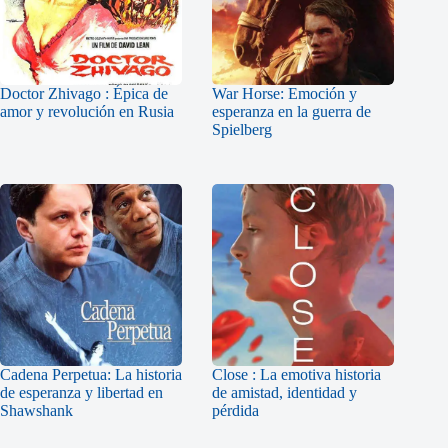
Doctor Zhivago : Épica de
War Horse: Emoción y
amor y revolución en Rusia
esperanza en la guerra de
Spielberg
Cadena Perpetua: La historia
Close : La emotiva historia
de esperanza y libertad en
de amistad, identidad y
Shawshank
pérdida