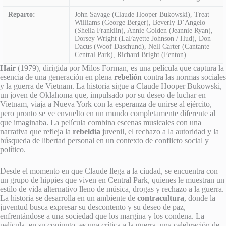
Reparto:
John Savage (Claude Hooper Bukowski), Treat
Williams (George Berger), Beverly D’Angelo
(Sheila Franklin), Annie Golden (Jeannie Ryan),
Dorsey Wright (LaFayette Johnson / Hud), Don
Dacus (Woof Daschund), Nell Carter (Cantante
Central Park), Richard Bright (Fenton).
Hair
(1979), dirigida por Milos Forman, es una película que captura la
esencia de una generación en plena
rebelión
contra las normas sociales
y la guerra de Vietnam. La historia sigue a Claude Hooper Bukowski,
un joven de Oklahoma que, impulsado por su deseo de luchar en
Vietnam, viaja a Nueva York con la esperanza de unirse al ejército,
pero pronto se ve envuelto en un mundo completamente diferente al
que imaginaba. La película combina escenas musicales con una
narrativa que refleja la
rebeldía
juvenil, el rechazo a la autoridad y la
búsqueda de libertad personal en un contexto de conflicto social y
político.
Desde el momento en que Claude llega a la ciudad, se encuentra con
un grupo de hippies que viven en Central Park, quienes le muestran un
estilo de vida alternativo lleno de música, drogas y rechazo a la guerra.
La historia se desarrolla en un ambiente de
contracultura
, donde la
juventud busca expresar su descontento y su deseo de paz,
enfrentándose a una sociedad que los margina y los condena. La
película, en su conjunto, es una crítica a la guerra, una celebración de