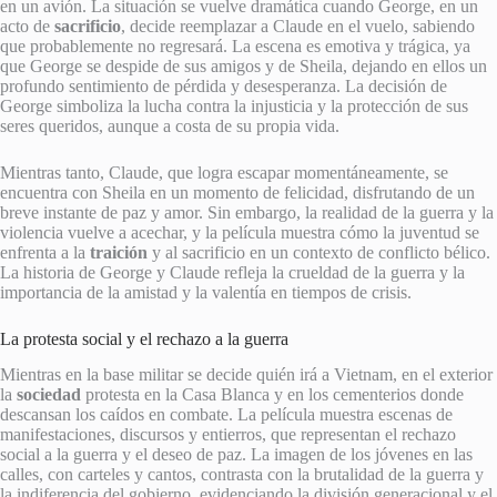
en un avión. La situación se vuelve dramática cuando George, en un
acto de
sacrificio
, decide reemplazar a Claude en el vuelo, sabiendo
que probablemente no regresará. La escena es emotiva y trágica, ya
que George se despide de sus amigos y de Sheila, dejando en ellos un
profundo sentimiento de pérdida y desesperanza. La decisión de
George simboliza la lucha contra la injusticia y la protección de sus
seres queridos, aunque a costa de su propia vida.
Mientras tanto, Claude, que logra escapar momentáneamente, se
encuentra con Sheila en un momento de felicidad, disfrutando de un
breve instante de paz y amor. Sin embargo, la realidad de la guerra y la
violencia vuelve a acechar, y la película muestra cómo la juventud se
enfrenta a la
traición
y al sacrificio en un contexto de conflicto bélico.
La historia de George y Claude refleja la crueldad de la guerra y la
importancia de la amistad y la valentía en tiempos de crisis.
La protesta social y el rechazo a la guerra
Mientras en la base militar se decide quién irá a Vietnam, en el exterior
la
sociedad
protesta en la Casa Blanca y en los cementerios donde
descansan los caídos en combate. La película muestra escenas de
manifestaciones, discursos y entierros, que representan el rechazo
social a la guerra y el deseo de paz. La imagen de los jóvenes en las
calles, con carteles y cantos, contrasta con la brutalidad de la guerra y
la indiferencia del gobierno, evidenciando la división generacional y el