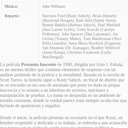
Música:
John Williams
Reparto:
Harrison Ford (Rusty Sabich), Brian Dennehy
(Raymond Horgan), Raúl Juliá (Sandy Stern),
Bonnie Bedelia (Barbara Sabich), Paul Winfield
(Juez Larren Lyttle), Greta Scacchi (Carolyn
Polhemus), John Spencer (Dan Lipranzer), Joe
Grifasi (Tommy Molto), Tom Mardirosian (Nico
Della Guardia), Anna Maria Horsford (Eugenia),
Sab Shimono (Dr. Kumagai), Bradley Whitford
(Jamie Kemp), Christine Estabrook (Lydia
MacDougall).
La película
Presunto Inocente
de 1990, dirigida por Alan J. Pakula,
es un intenso thriller que combina elementos de suspense con un
análisis profundo de la justicia y la moralidad. Basada en la novela de
Scott Turow, la historia sigue a Rusty Sabich, un fiscal de distrito que
se ve envuelto en un caso de asesinato que pone en duda su propia
inocencia y lo arrastra a un laberinto de secretos, traiciones y
manipulación de pruebas. La trama se desarrolla en un ambiente de
tensión constante, donde la verdad parece estar siempre oculta tras una
fachada de apariencias y engaños.
Desde el inicio, la película presenta un escenario en el que Rusty, un
hombre respetable y dedicado a su trabajo, se enfrenta a una acusación
que parece ser un golpe de suerte para sus enemigos políticos y