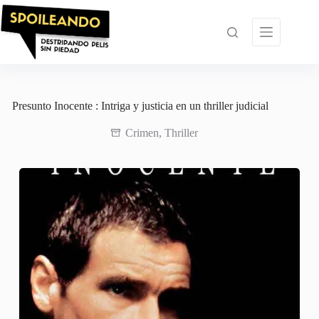
Saltar
al
contenido
Presunto Inocente : Intriga y justicia en un thriller judicial
Crimen
,
Thriller