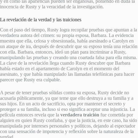
y en cómo las apariencias pueden ser engañosas, poniendo en duda la
inocencia de Rusty y la veracidad de la investigación.
La revelación de la verdad y las traiciones
Con el paso del tiempo, Rusty logra recopilar pruebas que apuntan a la
verdadera autora del crimen: su propia esposa, Barbara. La evidencia
muestra que ella, celosa y obsesionada, había asesinado a Carolyn en
un ataque de ira, después de descubrir que su esposo tenía una relación
con ella. Barbara, entonces, ideó un plan para incriminar a Rusty,
manipulando las pruebas y creando una coartada falsa para ella misma.
La clave de la revelación llega cuando Rusty descubre que Barbara
había estado en el apartamento de Carolyn en el momento del
asesinato, y que había manipulado las llamadas telefónicas para hacer
parecer que Rusty era culpable.
A pesar de tener pruebas sólidas contra su esposa, Rusty decide no
acusarla públicamente, ya que teme que ello destruya a su familia y a
sus hijos. En un acto de sacrificio, opta por mantener el secreto y
proteger a su familia, incluso si eso significa aceptar una injusticia. La
película entonces revela que la
verdadera traición
fue cometida por
alguien en quien Rusty confiaba, y que la justicia, en este caso, ha sido
manipulada por intereses personales y políticos, dejando al espectador
con una sensación de impotencia y reflexión sobre la naturaleza de la
verdad.