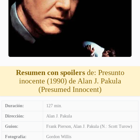
Resumen con spoilers
de: Presunto
inocente (1990) de Alan J. Pakula
(Presumed Innocent)
Duración:
127 min.
Dirección:
Alan J. Pakula
Guion:
Frank Pierson, Alan J. Pakula (N.: Scott Turow)
Fotografía:
Gordon Willis