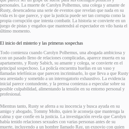
personales. La muerte de Carolyn Polhemus, una colega y amante de
Rusty, desencadena una serie de eventos que revelan que nada en su
vida es lo que parece, y que la justicia puede ser tan corrupta como la
propia corrupción que intenta combatir. La historia se convierte en un
juego de pistas y engaños que mantendrá al espectador en vilo hasta el
último momento.
El inicio del misterio y las primeras sospechas
Todo comienza cuando Carolyn Polhemus, una abogada ambiciosa y
con un pasado lleno de relaciones complicadas, aparece muerta en su
apartamento, y Rusty Sabich, su amante y colega, se convierte en el
principal sospechoso. La policía encuentra huellas en un vaso y
llamadas telefónicas que parecen incriminarlo, lo que lleva a que Rusty
sea arrestado y sometido a un interrogatorio exhaustivo. La evidencia
inicial parece contundente, y la prensa comienza a especular sobre su
posible culpabilidad, alimentando la tensión en su entorno personal y
profesional.
Mientras tanto, Rusty se aferra a su inocencia y busca ayuda en su
amigo y abogado, Tommy Molto, quien le aconseja que mantenga la
calma y que confíe en la justicia. La investigación revela que Carolyn
había tenido relaciones sexuales con varias personas antes de su
muerte, incluyendo a un hombre llamado Ray, un exnovio con quien