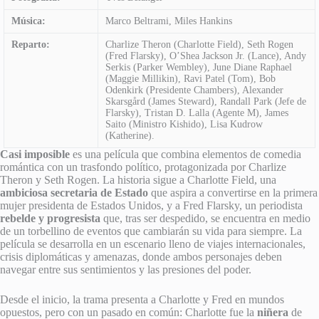
Música:
Marco Beltrami, Miles Hankins
Reparto:
Charlize Theron (Charlotte Field), Seth Rogen
(Fred Flarsky), O’Shea Jackson Jr. (Lance), Andy
Serkis (Parker Wembley), June Diane Raphael
(Maggie Millikin), Ravi Patel (Tom), Bob
Odenkirk (Presidente Chambers), Alexander
Skarsgård (James Steward), Randall Park (Jefe de
Flarsky), Tristan D. Lalla (Agente M), James
Saito (Ministro Kishido), Lisa Kudrow
(Katherine).
Casi imposible
es una película que combina elementos de comedia
romántica con un trasfondo político, protagonizada por Charlize
Theron y Seth Rogen. La historia sigue a Charlotte Field, una
ambiciosa secretaria de Estado
que aspira a convertirse en la primera
mujer presidenta de Estados Unidos, y a Fred Flarsky, un periodista
rebelde y progresista
que, tras ser despedido, se encuentra en medio
de un torbellino de eventos que cambiarán su vida para siempre. La
película se desarrolla en un escenario lleno de viajes internacionales,
crisis diplomáticas y amenazas, donde ambos personajes deben
navegar entre sus sentimientos y las presiones del poder.
Desde el inicio, la trama presenta a Charlotte y Fred en mundos
opuestos, pero con un pasado en común: Charlotte fue la
niñera
de