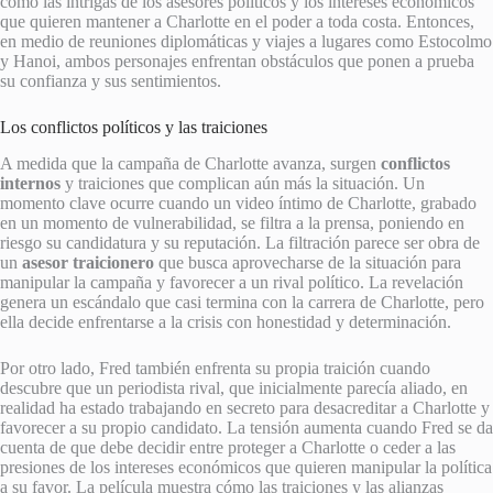
como las intrigas de los asesores políticos y los intereses económicos
que quieren mantener a Charlotte en el poder a toda costa. Entonces,
en medio de reuniones diplomáticas y viajes a lugares como Estocolmo
y Hanoi, ambos personajes enfrentan obstáculos que ponen a prueba
su confianza y sus sentimientos.
Los conflictos políticos y las traiciones
A medida que la campaña de Charlotte avanza, surgen
conflictos
internos
y traiciones que complican aún más la situación. Un
momento clave ocurre cuando un video íntimo de Charlotte, grabado
en un momento de vulnerabilidad, se filtra a la prensa, poniendo en
riesgo su candidatura y su reputación. La filtración parece ser obra de
un
asesor traicionero
que busca aprovecharse de la situación para
manipular la campaña y favorecer a un rival político. La revelación
genera un escándalo que casi termina con la carrera de Charlotte, pero
ella decide enfrentarse a la crisis con honestidad y determinación.
Por otro lado, Fred también enfrenta su propia traición cuando
descubre que un periodista rival, que inicialmente parecía aliado, en
realidad ha estado trabajando en secreto para desacreditar a Charlotte y
favorecer a su propio candidato. La tensión aumenta cuando Fred se da
cuenta de que debe decidir entre proteger a Charlotte o ceder a las
presiones de los intereses económicos que quieren manipular la política
a su favor. La película muestra cómo las traiciones y las alianzas